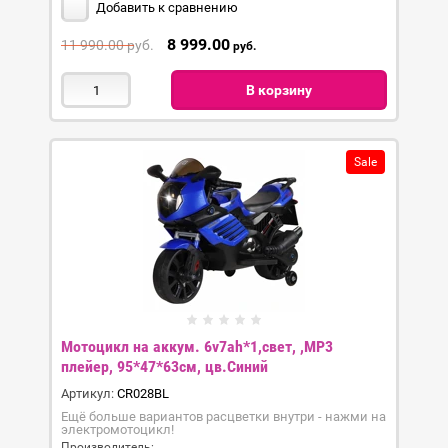
Добавить к сравнению
8 999.00
11 990.00
руб.
руб.
В корзину
Sale
Мотоцикл на аккум. 6v7ah*1,свет, ,МР3
плейер, 95*47*63см, цв.Синий
Артикул:
CR028BL
Ещё больше вариантов расцветки внутри - нажми на
электромотоцикл!
Производитель: