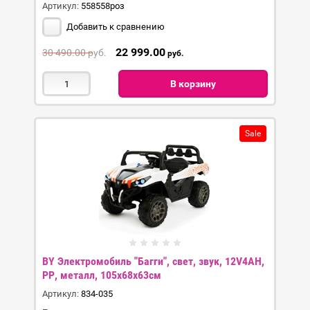
Артикул:
558558роз
Добавить к сравнению
22 999.00
30 490.00
руб.
руб.
В корзину
Sale
BY Электромобиль "Багги", свет, звук, 12V4AH,
PP, металл, 105x68x63см
Артикул:
834-035